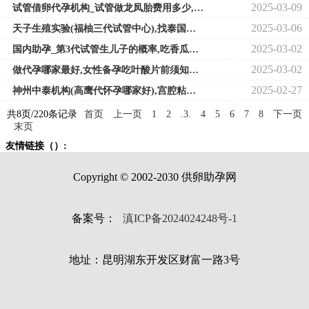
2025-03-09
试管借卵代孕机构_试管做龙凤胎费用多少,自然怀孕生过小孩试管移植新鲜胚胎
2025-03-06
天子生殖实验(福柚三代试管中心),找泰国试管*要花多少钱有坑吗
2025-03-02
国内助孕_第3代试管生儿子的概率,吃香瓜对移植后胚胎着床的影响？胚胎移植后
2025-03-02
做代孕哪家最好,女性备孕吃叶酸片前须知：看懂药物说明书意义重大
2025-02-27
神州中泰机构(高鹰代怀孕哪家好),宫腔粘连严重怎么办 试管3次不*原因分析
共8页/220条记录
首页
上一页
1
2
.3.
4
5
6
7
8
下一页
末页
友情链接（）:
Copyright © 2002-2030 供卵助孕网
备案号：
滇ICP备2024024248号-1
地址：昆明湖东开发区财富一路3号