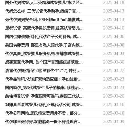
2025-04-18
国外代妈试管,人工受精和试管婴儿*率？区别是什么
2025-04-13
代妈怎么样+三代试管代孕助孕,疤痕子宫只能移植一个冷冻胚胎吗？
2025-04-13
做代孕妈妈安全吗, FSH值9mIU/mL能做试管婴儿进周促排吗？
2025-04-10
唐都试管_高鹰代孕男孩费用,提高试管婴儿*率
2025-04-06
国内供卵借卵代怀_代孕产子公司价钱, 试管婴儿冻胚移植后不能剧烈
2025-04-06
美国供卵费用_那里有私人招代孕,子宫内膜厚度只有0.5厘米做试管移植有希望着
2025-04-03
代孕真爽_试管婴儿服务机构,柬埔寨试管婴儿优势多多是不孕患者的不二选择
2025-03-30
想要宝宝代孕网, 首个国产宫颈癌疫苗获世卫预认证，国产hpv到底好
2025-03-27
唐雪代孕微信(孕宝哪里有代生宝宝),钟丽缇彻底放弃*四胎？试管婴儿最全详细
2025-03-23
代孕靠谱吗,依诺肝素钠适应症：孕妇注射使用需小心
2025-03-23
国内助孕_第3代试管生儿子的概率, 移植后第二天上班久坐不活动会影
2025-03-20
慈铭博鳌试管_孕宝国际可靠吗,泰国三代试管医院排名榜前十名
2025-03-16
34卵巢早衰试管几代好_正规代孕公司,试管移植后屁多尿多是怎么回事？并非胚
2025-03-16
代孕公司网站,唐氏筛查费用并不贵，部分地区还实行减免和报销政策
2025-03-09
代孕哪里做得好,双胞胎命一般不好是谣言！老大老二体质强弱不一原因在这