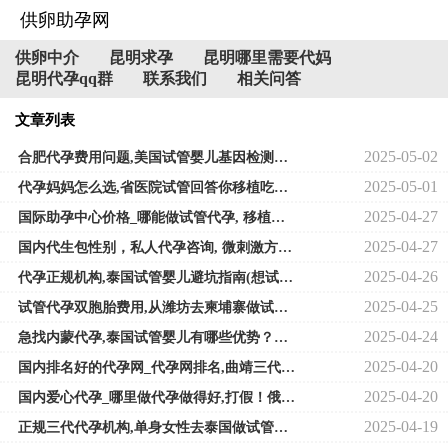
供卵助孕网
供卵中介
昆明求孕
昆明哪里需要代妈
昆明代孕qq群
联系我们
相关问答
文章列表
2025-05-02
合肥代孕费用问题,美国试管婴儿基因检测有必要做吗？做美国试管要注意什么
2025-05-01
代孕妈妈怎么选,省医院试管回答你移植吃什么比较好
2025-04-27
国际助孕中心价格_哪能做试管代孕, 移植第九天肚子变小了也不胀了
2025-04-27
国内代生包性别，私人代孕咨询, 微刺激方案促排对卵巢功能影响大
2025-04-26
代孕正规机构,泰国试管婴儿避坑指南(想试管*率高这五点一定要牢记)
2025-04-25
试管代孕双胞胎费用,从潍坊去柬埔寨做试管费用 只带2万够吗
2025-04-24
急找内蒙代孕,泰国试管婴儿有哪些优势？这些你都了解吗
2025-04-20
国内排名好的代孕网_代孕网排名,曲靖三代试管移植着床率
2025-04-20
国内爱心代孕_哪里做代孕做得好,打假！俄罗斯试管婴儿防骗指南
2025-04-19
正规三代代孕机构,单身女性去泰国做试管要准备哪些材料附流程与注意事项